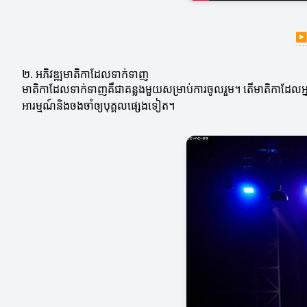
▶
២. អភិវឌ្ឍមាតិកាដែលទាក់ទាញ
មាតិកាដែលទាក់ទាញគឺជាគន្លងមួយសម្រាប់ការចូលរួម។ តើមាតិកាដែលអ្នក
អារម្មណ៍និងចងចាំឲ្យបុគ្គលផ្សេងទៀត។