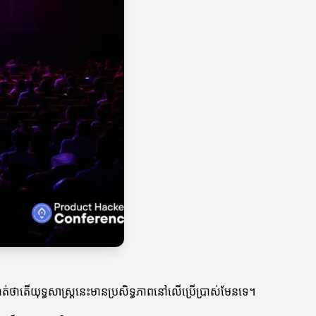
ណត់ថាតើយុទ្ធសាស្ត្រនេះមានប្រសិទ្ធភាពនៅលើប្រើប្រាស់មែនទេ។