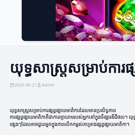
យុទ្ធសាស្ត្រសម្រាប់ការ
2026-06-27
Admin
យុទ្ធសាស្ត្រសម្រាប់ការផ្សព្វផ្សាយមាតិការដែលមានប្រសិទ្ធភាព
ការផ្សព្វផ្សាយមាតិកាគឺជាការព្យាយាមរបស់អ្នកនៅក្នុងទីផ្សារឌីជីថល។ យ
ផ្សេងៗដែលអាចជួយអ្នកក្នុងការលើកកម្ពស់គម្រោងផ្សព្វផ្សាយមាតិកា។