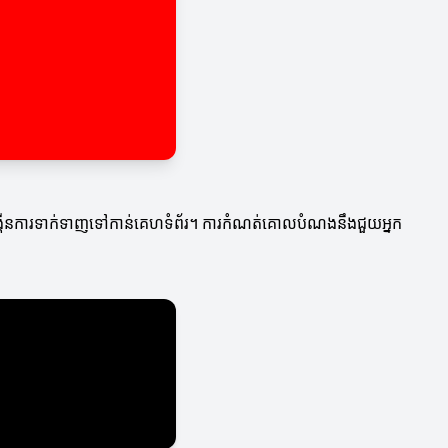
បង្កើនការទាក់ទាញទៅកាន់គេហទំព័រ។ ការកំណត់គោលបំណងនឹងជួយអ្នក