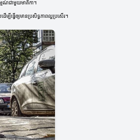
រម្មណ៍ជាមួយមាតិកា។
ម្បីធ្វើឲ្យមានប្រសិទ្ធភាពល្អប្រសើរ។