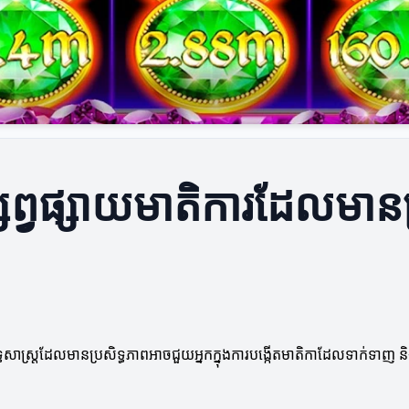
ផ្សព្វផ្សាយមាតិការដែលមាន
ុទ្ធសាស្ត្រដែលមានប្រសិទ្ធភាពអាចជួយអ្នកក្នុងការបង្កើតមាតិកាដែលទាក់ទាញ និ