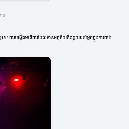
ធភាព
ទេ? ការបង្កើតមាតិការដែលមានអត្ថន័យនឹងជួយដល់អ្នកក្នុងការចាប់