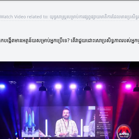
Watch Video related to: យុទ្ធសាស្ត្រសម្រាប់ការផ្សព្វផ្សាយមាតិការដែលមានប្រសិទ្
បង្កើតមានអត្ថន័យសម្រាប់អ្នកប្រើទេ? តើវាជួយដោះសោប្រសិទ្ធភាពរបស់អ្នកឬ