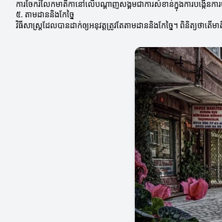
ការចែករំលែកមាតិកានៅលើបណ្តាញសង្គមជាការសំខាន់ក្នុងការបង្កើនការច
៥. តាមដាននិងកែច្នៃ
វិធីសាស្ត្រដែលបានដាក់ឲ្យអនុវត្តត្រូវតែតាមដាននិងកែច្នៃ។ ពិនិត្យថាតើ