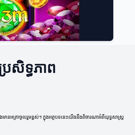
ប្រសិទ្ធភាព
ងមានអត្រាចូលរួមខ្ពស់។ ក្នុងអត្ថបទនេះយើងនឹងពិចារណាអំពីយុទ្ធសាស្ត្រ