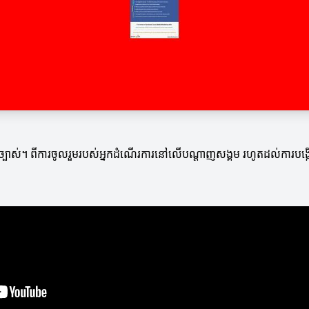
ដែលច្បាស់។ ពីការចូលរួមរបស់អ្នកដំណើរការនៅលើបណ្តាញសង្គម រហូតដល់ការ