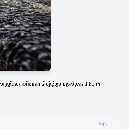
ធសាស្ត្រដែលបានពិចារណាដើម្បីធ្វើឲ្យមានប្រសិទ្ធភាពជាងមុន។
បន្ទាប់