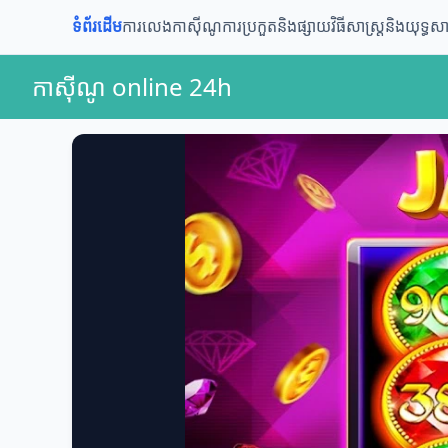
ទំព័រដើម
ការលេងកាស៊ីណូ
ការប្រកួតនិងផ្សាយ
វិធីសាស្ត្រនិងយុទ្ធសាស
កាស៊ីណូ online 24h