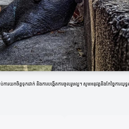
ការយកចិត្តទុកដាក់ និងការបង្កើតការចូលរួមល្អ។ សូមអនុវត្តនិងកែច្នៃការយុទ្