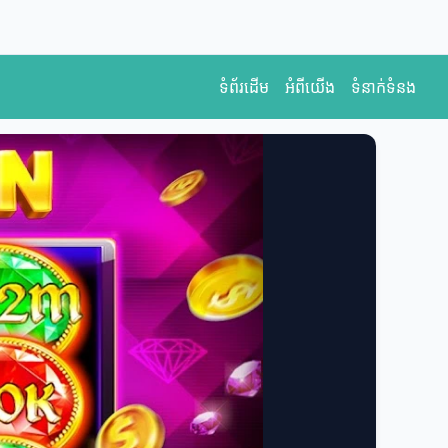
ទំព័រដើម
អំពីយើង
ទំនាក់ទំនង