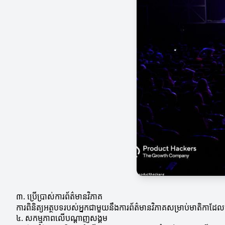
៣. ប្រើប្រាស់ការព័ត៌មានវិភាគ
ការពិនិត្យអត្ថបទរបស់អ្នកជាមួយនឹងការព័ត៌មានវិភាគសម្រាប់មាតិកាដែល
៤. សកម្មភាពលើបណ្តាញសង្គម