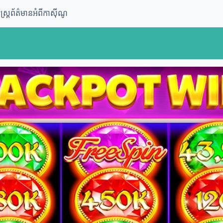
្ត្រ
ព័ត៌មានអំពីកាស៊ីណូ