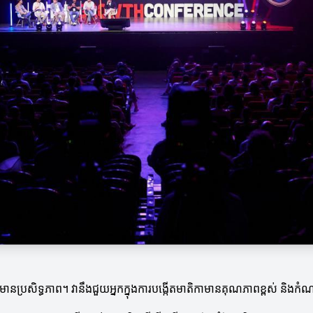
មានប្រសិទ្ធភាព។ វានឹងជួយអ្នកក្នុងការបង្កើតមាតិកាមានគុណភាពខ្ពស់ និងកំ