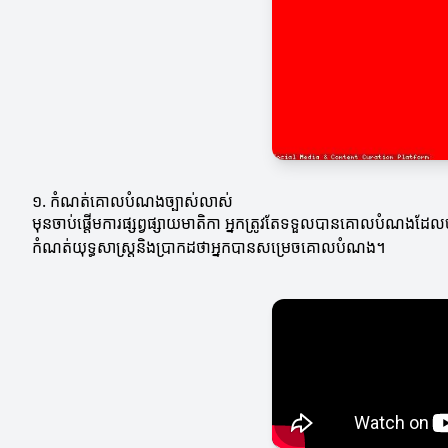
១. កំណត់គោលបំណងច្បាស់លាស់
មុនចាប់ផ្តើមការផ្សព្វផ្សាយមាតិកា អ្នកត្រូវតែទទួលបានគោលបំណង
កំណត់យុទ្ធសាស្ត្រនិងប្រាកដថាអ្នកបានសម្រេចគោលបំណង។