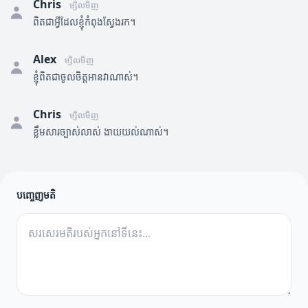
Chris
ម្សិលមិញ
ពិតជាអ្វីដែលខ្ញុំកំពុងស្វែងរក។
Alex
ម្សិលមិញ
ខ្ញុំពិតជាចូលចិត្តអានវាណាស់។
Chris
ម្សិលមិញ
ខ្លឹមសារច្បាស់លាស់ ងាយយល់ណាស់។
បញ្ចេញមតិ