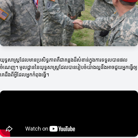
យុទ្ធសាស្ត្រដែលមានប្រសិទ្ធភាពគឺជាគន្លងដ៏សំខាន់ក្នុងការទទួលបានផល
ចំណេញ។ មូលដ្ឋាននៃយុទ្ធសាស្ត្រដែលបានរៀបចំយ៉ាងល្អនឹងអាចជួយអ្នកធ្វើឲ្យ
គេដឹងពីអ្វីដែលអ្នកកំពុងធ្វើ។