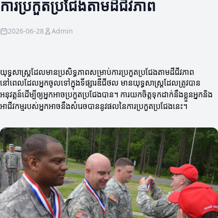
ការប្រកួតប្រជែងតាមដីជីវភាព
2026-06-28
Admin
យុទ្ធសាស្ត្រដែលមានប្រសិទ្ធភាពសម្រាប់ការប្រកួតប្រជែងតាមដីជីវភាព
នៅពេលដែលអ្នកចូលទៅក្នុងទីផ្សារឌីជីថល មានយុទ្ធសាស្ត្រដែលត្រូវបាន
អនុវត្តន៍ដើម្បីឲ្យអ្នកអាចប្រកួតប្រជែងបាន។ ការយកចិត្តទុកដាក់នឹងខ្លួនអ្នកនិង
អាជីវកម្មរបស់អ្នកអាចនឹងសំរេចបាននូវផលនៃការប្រកួតប្រជែងនេះ។