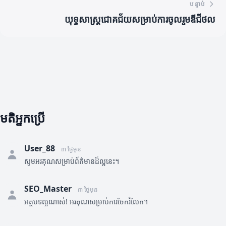
បន្ទាប់
យុទ្ធសាស្ត្រជោគជ័យសម្រាប់ការចូលរួមឌីជីថល
មតិអ្នកប្រើ
User_88
៣ ថ្ងៃមុន
សូមអរគុណសម្រាប់ព័ត៌មានដ៏ល្អនេះ។
SEO_Master
៣ ថ្ងៃមុន
អត្ថបទល្អណាស់! អរគុណសម្រាប់ការចែករំលែក។