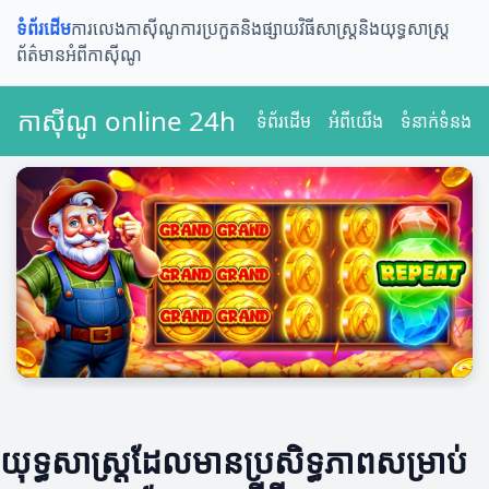
ទំព័រដើម
ការលេងកាស៊ីណូ
ការប្រកួតនិងផ្សាយ
វិធីសាស្ត្រនិងយុទ្ធសាស្ត្រ
ព័ត៌មានអំពីកាស៊ីណូ
កាស៊ីណូ online 24h
ទំព័រដើម
អំពីយើង
ទំនាក់ទំនង
យុទ្ធសាស្ត្រដែលមានប្រសិទ្ធភាពសម្រាប់