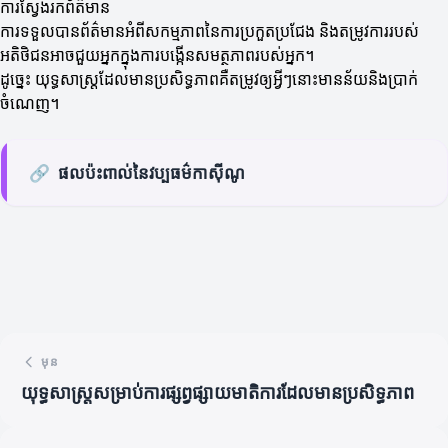
ការស្វែងរកព័ត៌មាន
ការទទួលបានព័ត៌មានអំពីសកម្មភាពនៃការប្រកួតប្រជែង និងតម្រូវការរបស់
អតិថិជនអាចជួយអ្នកក្នុងការបង្កើនសមត្ថភាពរបស់អ្នក។
ដូច្នេះ យុទ្ធសាស្ត្រដែលមានប្រសិទ្ធភាពគឺតម្រូវឲ្យអ្វីៗនោះមានន័យនិងប្រាក់
ចំណេញ។
🔗
ផលប៉ះពាល់នៃវប្បធម៌កាស៊ីណូ
មុន
យុទ្ធសាស្ត្រសម្រាប់ការផ្សព្វផ្សាយមាតិការដែលមានប្រសិទ្ធភាព