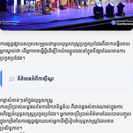
ការផ្សព្វផ្សាយសម្របសម្រួលជាមួយយុទ្ធសាស្ត្រប្រកួតប្រជែងគឺជាការធ្វើអោយ
អ្នកស្គាល់ថា តើអ្នកអាចធ្វើអ្វីដើម្បីកែលំអរខ្លួនឯងនៅក្នុងទីផ្សារដែលមានការ
ប្រកួតប្រជែង។
📰
ព័ត៌មានអំពីកាស៊ីណូ
កត្តាសំខាន់ៗនៅក្នុងយុទ្ធសាស្ត្រ
ការប្រើប្រាស់លទ្ធផលនៃការវិភាគទិន្នន័យ គឺជាគន្លងសំខាន់ណាស់ក្នុងការ
អភិវឌ្ឍន៍យុទ្ធសាស្ត្រប្រកួតប្រជែង។ អ្នកអាចប្រើប្រាស់ព័ត៌មានដែលបានបញ្ចូល
ក្នុងកម្រិតនៃការផ្សព្វផ្សាយរបស់អ្នកដើម្បីរៀបចំយុទ្ធសាស្ត្រដែលមាន
ប្រសិទ្ធភាព។