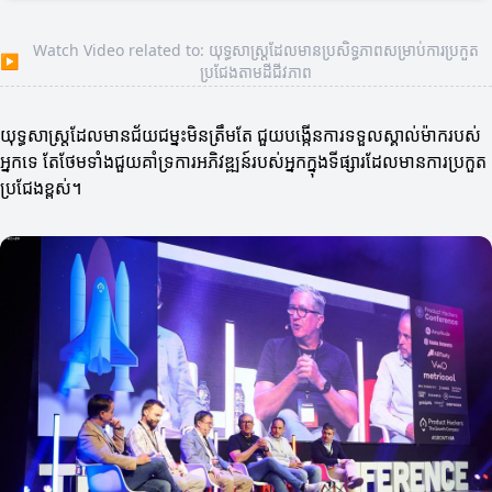
Watch Video related to: យុទ្ធសាស្ត្រដែលមានប្រសិទ្ធភាពសម្រាប់ការប្រកួត
▶
ប្រជែងតាមដីជីវភាព
យុទ្ធសាស្ត្រដែលមានជ័យជម្នះមិនត្រឹមតែ ជួយបង្កើនការទទួលស្គាល់ម៉ាករបស់
អ្នកទេ តែថែមទាំងជួយគាំទ្រការអភិវឌ្ឍន៍របស់អ្នកក្នុងទីផ្សារដែលមានការប្រកួត
ប្រជែងខ្ពស់។