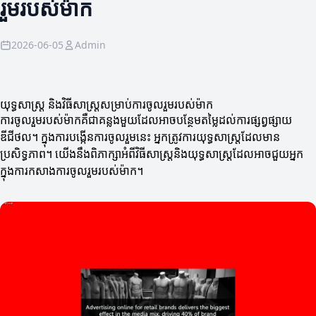
រួមរបស់ម៉ាក
2026-06-05
Admin
យុទ្ធសាស្ត្រ និងវិធីសាស្ត្រសម្រាប់ការចូលរួមរបស់ម៉ាក
ការចូលរួមរបស់ម៉ាកគឺជាគន្លងមួយដែលអាចបន្ថែមតម្លៃដល់ការផ្សព្វផ្សាយ
ឌីជីថល។ ក្នុងការបង្កើនការចូលរួមនេះ អ្នកត្រូវការយុទ្ធសាស្ត្រដែលមាន
ប្រសិទ្ធភាព។ យើងនឹងពិភាក្សាអំពីវិធីសាស្ត្រនិងយុទ្ធសាស្ត្រដែលអាចជួយអ្នក
ក្នុងការកសាងការចូលរួមរបស់ម៉ាក។