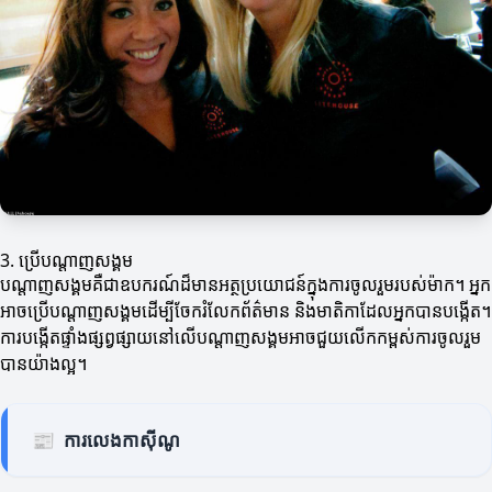
3. ប្រើបណ្តាញសង្គម
បណ្តាញសង្គមគឺជាឧបករណ៍ដ៏មានអត្ថប្រយោជន៍ក្នុងការចូលរួមរបស់ម៉ាក។ អ្នក
អាចប្រើបណ្តាញសង្គមដើម្បីចែករំលែកព័ត៌មាន និងមាតិកាដែលអ្នកបានបង្កើត។
ការបង្កើតផ្ទាំងផ្សព្វផ្សាយនៅលើបណ្តាញសង្គមអាចជួយលើកកម្ពស់ការចូលរួម
បានយ៉ាងល្អ។
📰
ការលេងកាស៊ីណូ