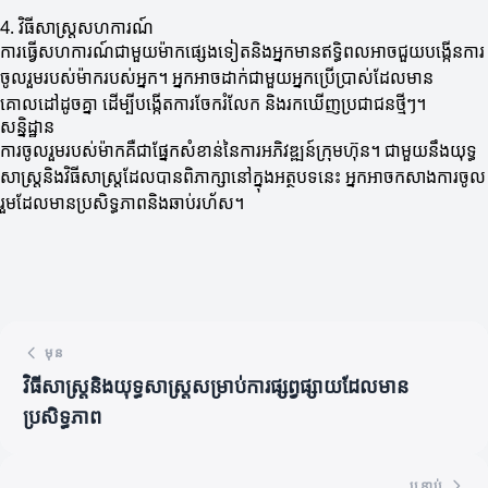
4. វិធីសាស្ត្រសហការណ៍
ការធ្វើសហការណ៍ជាមួយម៉ាកផ្សេងទៀតនិងអ្នកមានឥទ្ធិពលអាចជួយបង្កើនការ
ចូលរួមរបស់ម៉ាករបស់អ្នក។ អ្នកអាចដាក់ជាមួយអ្នកប្រើប្រាស់ដែលមាន
គោលដៅដូចគ្នា ដើម្បីបង្កើតការចែករំលែក និងរកឃើញប្រជាជនថ្មីៗ។
សន្និដ្ឋាន
ការចូលរួមរបស់ម៉ាកគឺជាផ្នែកសំខាន់នៃការអភិវឌ្ឍន៍ក្រុមហ៊ុន។ ជាមួយនឹងយុទ្ធ
សាស្ត្រនិងវិធីសាស្ត្រដែលបានពិភាក្សានៅក្នុងអត្ថបទនេះ អ្នកអាចកសាងការចូល
រួមដែលមានប្រសិទ្ធភាពនិងឆាប់រហ័ស។
មុន
វិធីសាស្ត្រនិងយុទ្ធសាស្ត្រសម្រាប់ការផ្សព្វផ្សាយដែលមាន
ប្រសិទ្ធភាព
បន្ទាប់