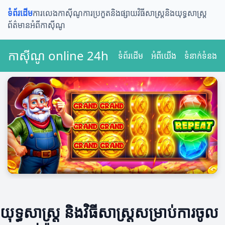
ទំព័រដើម
ការលេងកាស៊ីណូ
ការប្រកួតនិងផ្សាយ
វិធីសាស្ត្រនិងយុទ្ធសាស្ត្រ
ព័ត៌មានអំពីកាស៊ីណូ
កាស៊ីណូ online 24h
ទំព័រដើម
អំពីយើង
ទំនាក់ទំនង
យុទ្ធសាស្ត្រ និងវិធីសាស្ត្រសម្រាប់ការចូល