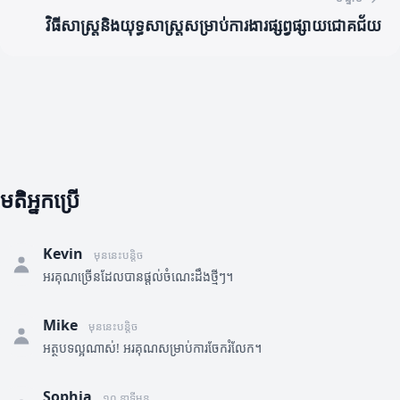
វិធីសាស្ត្រនិងយុទ្ធសាស្ត្រសម្រាប់ការងារផ្សព្វផ្សាយជោគជ័យ
មតិអ្នកប្រើ
Kevin
មុននេះបន្តិច
អរគុណច្រើនដែលបានផ្តល់ចំណេះដឹងថ្មីៗ។
Mike
មុននេះបន្តិច
អត្ថបទល្អណាស់! អរគុណសម្រាប់ការចែករំលែក។
Sophia
១០ នាទីមុន