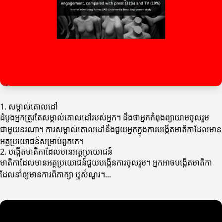
1. សម្គាល់គោលដៅ
ដំបូងអ្នកត្រូវតែសម្គាល់គោលដៅរបស់អ្នក។ ដឹងថាអ្នកកំពុងព្យាយាមចូលរួម
ជាមួយនរណា។ ការសម្គាល់គោលដៅនឹងជួយអ្នកក្នុងការបង្កើតមាតិកាដែលមាន
អត្ថប្រយោជន៍សម្រាប់ពួកគេ។
2. បង្កើតមាតិកាដែលមានអត្ថប្រយោជន៍
មាតិកាដែលមានអត្ថប្រយោជន៍ជួយបង្កើនការចូលរួម។ អ្នកអាចបង្កើតមាតិកា
ដែលនាំឲ្យមានការពិភាក្សា ឬសំណួរ។...