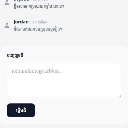
ខ្លឹមសារមានប្រយោជន៍ខ្លាំងណាស់។
Jordan
១០ នាទីមុន
នឹងតាមដានរាល់អត្ថបទបន្តទៀត។
បញ្ចេញមតិ
ផ្ញើមតិ