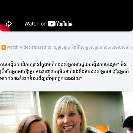
▶
Watch Video related to: យុទ្ធសាស្ត្រ និងវិធីសាស្ត្រសម្រាប់ការចូលរួមរបស់ម៉ាក
ការបង្កើតការពិភាក្សានៅក្នុងមាតិការបស់អ្នកអាចជួយបង្កើនការចូលរួម។ មិន
ត្រឹមតែអ្នកអាចឱ្យអ្នកអានបញ្ចូលកម្រិតទាក់ទងនឹងម៉ាករបស់អ្នកទេ ប៉ុន្តែអ្នកក៏
អាចកសាងទំនាក់ទំនងដ៏ល្អជាមួយពួកគេផងដែរ។