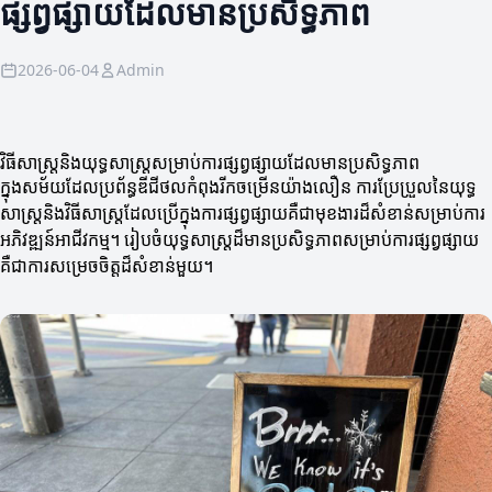
ផ្សព្វផ្សាយដែលមានប្រសិទ្ធភាព
2026-06-04
Admin
វិធីសាស្ត្រនិងយុទ្ធសាស្ត្រសម្រាប់ការផ្សព្វផ្សាយដែលមានប្រសិទ្ធភាព
ក្នុងសម័យដែលប្រព័ន្ធឌីជីថលកំពុងរីកចម្រើនយ៉ាងលឿន ការប្រែប្រួលនៃយុទ្ធ
សាស្ត្រនិងវិធីសាស្ត្រដែលប្រើក្នុងការផ្សព្វផ្សាយគឺជាមុខងារដ៏សំខាន់សម្រាប់ការ
អភិវឌ្ឍន៍អាជីវកម្ម។ រៀបចំយុទ្ធសាស្ត្រដ៏មានប្រសិទ្ធភាពសម្រាប់ការផ្សព្វផ្សាយ
គឺជាការសម្រេចចិត្តដ៏សំខាន់មួយ។