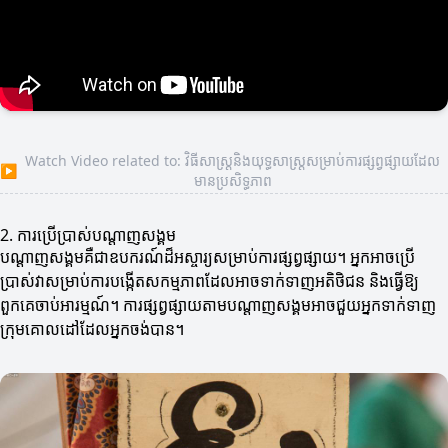
Watch Video related to: វិធីសាស្ត្រនិងយុទ្ធសាស្ត្រសម្រាប់ការផ្សព្វផ្សាយដែល
▶
មានប្រសិទ្ធភាព
2. ការប្រើប្រាស់បណ្តាញសង្គម
បណ្តាញសង្គមគឺជាឧបករណ៍ដ៏អស្ចារ្យសម្រាប់ការផ្សព្វផ្សាយ។ អ្នកអាចប្រើ
ប្រាស់វាសម្រាប់ការបង្កើតសកម្មភាពដែលអាចទាក់ទាញអតិថិជន និងធ្វើឱ្យ
ពួកគេចាប់អារម្មណ៍។ ការផ្សព្វផ្សាយតាមបណ្តាញសង្គមអាចជួយអ្នកទាក់ទាញ
ក្រុមគោលដៅដែលអ្នកចង់បាន។