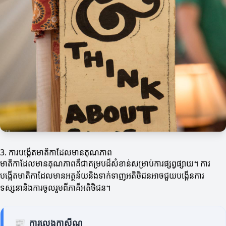
3. ការបង្កើតមាតិកាដែលមានគុណភាព
មាតិកាដែលមានគុណភាពគឺជាគម្របដ៏សំខាន់សម្រាប់ការផ្សព្វផ្សាយ។ ការ
បង្កើតមាតិកាដែលមានអត្ថន័យនិងទាក់ទាញអតិថិជនអាចជួយបង្កើនការ
ទស្សនានិងការចូលរួមពីភាគីអតិថិជន។
📰
ការលេងកាស៊ីណូ