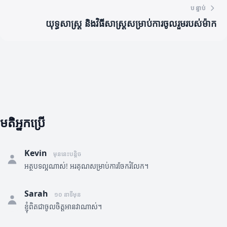
បន្ទាប់
យុទ្ធសាស្ត្រ និងវិធីសាស្ត្រសម្រាប់ការចូលរួមរបស់ម៉ាក
មតិអ្នកប្រើ
Kevin
មុននេះបន្តិច
អត្ថបទល្អណាស់! អរគុណសម្រាប់ការចែករំលែក។
Sarah
១០ នាទីមុន
ខ្ញុំពិតជាចូលចិត្តអានវាណាស់។