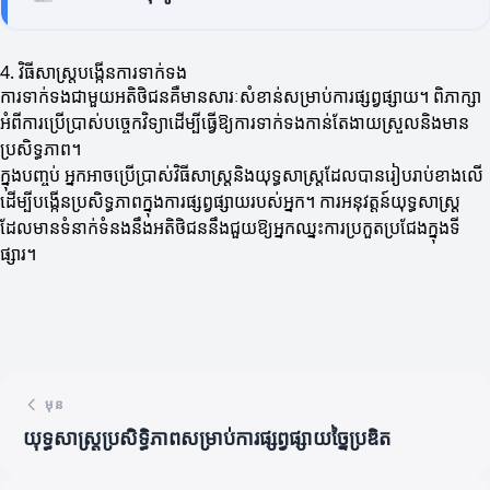
4. វិធីសាស្ត្របង្កើនការទាក់ទង
ការទាក់ទងជាមួយអតិថិជនគឺមានសារៈសំខាន់សម្រាប់ការផ្សព្វផ្សាយ។ ពិភាក្សា
អំពីការប្រើប្រាស់បច្ចេកវិទ្យាដើម្បីធ្វើឱ្យការទាក់ទងកាន់តែងាយស្រួលនិងមាន
ប្រសិទ្ធភាព។
ក្នុងបញ្ចប់ អ្នកអាចប្រើប្រាស់វិធីសាស្ត្រនិងយុទ្ធសាស្ត្រដែលបានរៀបរាប់ខាងលើ
ដើម្បីបង្កើនប្រសិទ្ធភាពក្នុងការផ្សព្វផ្សាយរបស់អ្នក។ ការអនុវត្តន៍យុទ្ធសាស្ត្រ
ដែលមានទំនាក់ទំនងនឹងអតិថិជននឹងជួយឱ្យអ្នកឈ្នះការប្រកួតប្រជែងក្នុងទី
ផ្សារ។
មុន
យុទ្ធសាស្ត្រប្រសិទ្ធិភាពសម្រាប់ការផ្សព្វផ្សាយច្នៃប្រឌិត