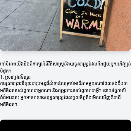
នៅទីនេះយើងនឹងពិភាក្សាអំពីវិធីសាស្ត្រនិងយុទ្ធសាស្ត្រដែលនឹងជួយអ្នកអភិវឌ្ឍន៍
បំផុត។
1. ស្រាវជ្រាវទីផ្សារ
ការស្រាវជ្រាវទីផ្សារជារូបមន្តដ៏សំខាន់សម្រាប់អាជីវកម្មមួយណាដែលចង់ដឹងថា
អតិថិជនរបស់ពួកគេជាអ្នកណា និងតម្រូវការរបស់ពួកគេជាអ្វី។ ដោយផ្អែកលើ
ព័ត៌មាននេះ អ្នកអាចកសាងយុទ្ធសាស្ត្រដែលចូលចិត្តនិងមើលឃើញពីភាគី
អតិថិជន។