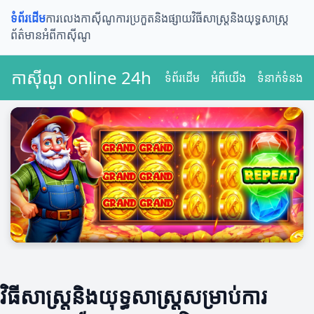
ទំព័រដើម
ការលេងកាស៊ីណូ
ការប្រកួតនិងផ្សាយ
វិធីសាស្ត្រនិងយុទ្ធសាស្ត្រ
ព័ត៌មានអំពីកាស៊ីណូ
កាស៊ីណូ online 24h
ទំព័រដើម
អំពីយើង
ទំនាក់ទំនង
វិធីសាស្ត្រនិងយុទ្ធសាស្ត្រសម្រាប់ការ