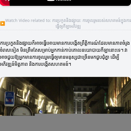
Watch Video related to: ការប្រកួតនិងផ្សាយ: ការចូលរួមរបស់សហគមន៍ក្នុងការ
▶
ធ្វើឲ្យកីឡាអភិវឌ្ឍ
ការប្រកួតនិងផ្សាយក៏អាចធ្វើអោយមានការបង្កើតព្រឹត្តិការណ៍ដែលមានភាពចំរូង
ចំរាសទៀត មិនត្រឹមតែសម្រាប់អ្នកកាន់កាប់គោលនយោបាយកីឡានោះទេ។ វា
អាចជួយឱ្យអ្នកមានការចូលរួមធ្វើឲ្យមានមនុស្សជាច្រើនមកជួបជុំគ្នា ដើម្បី
អភិវឌ្ឍន៍មិត្តភាព និងការបង្កើតសហគមន៍។