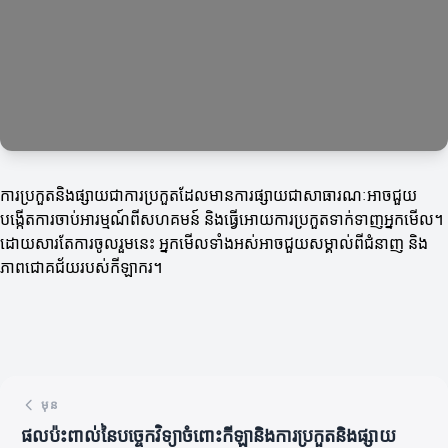
ការប្រកួតនិងផ្សាយជាការប្រកួតដែលមានការផ្សាយជាសាធារណៈអាចជួយ
បង្កើតការចាប់អារម្មណ៍ពីសហគមន៍ និងធ្វើអោយការប្រកួតទាក់ទាញអ្នកមើល។
ដោយសារតែការចូលរួមនេះ អ្នកមើលទាំងអស់អាចជួយសម្គាល់ពីជំនាញ និង
ភាពជោគជ័យរបស់កីឡាករ។
មុន
ផលប៉ះពាល់នៃបច្ចេកវិទ្យាចំពោះកីឡានិងការប្រកួតនិងផ្សាយ