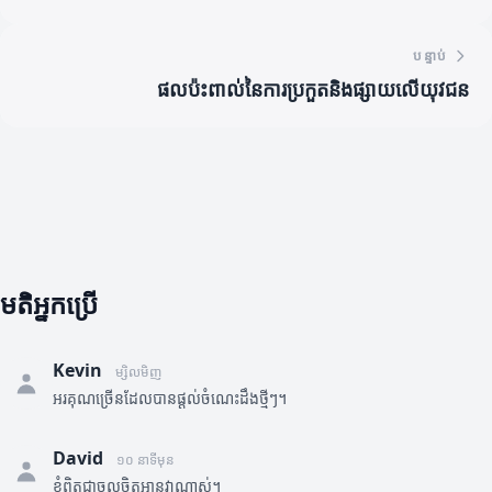
បន្ទាប់
ផលប៉ះពាល់នៃការប្រកួតនិងផ្សាយលើយុវជន
មតិអ្នកប្រើ
Kevin
ម្សិលមិញ
អរគុណច្រើនដែលបានផ្តល់ចំណេះដឹងថ្មីៗ។
David
១០ នាទីមុន
ខ្ញុំពិតជាចូលចិត្តអានវាណាស់។