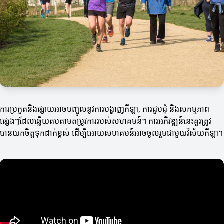
ការប្រកួតនិងផ្សាយអាចបញ្ចូលនូវការបង្ហាញកីឡា, ការ​ជួបជុំ និងសកម្មភាព
ផ្សេងៗដែលឆ្លើយតបតាមតម្រូវការរបស់សហគមន៍។ ការអភិវឌ្ឍន៍នេះគួរត្រូវ
បានយកចិត្តទុកដាក់ខ្ពស់ ដើម្បីអោយសហគមន៍អាចចូលរួមជាមួយវិស័យកីឡា។