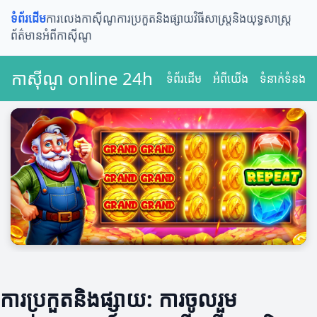
ទំព័រដើម
ការលេងកាស៊ីណូ
ការប្រកួតនិងផ្សាយ
វិធីសាស្ត្រនិងយុទ្ធសាស្ត្រ
ព័ត៌មានអំពីកាស៊ីណូ
កាស៊ីណូ online 24h
ទំព័រដើម
អំពីយើង
ទំនាក់ទំនង
ការប្រកួតនិងផ្សាយ: ការចូលរួម