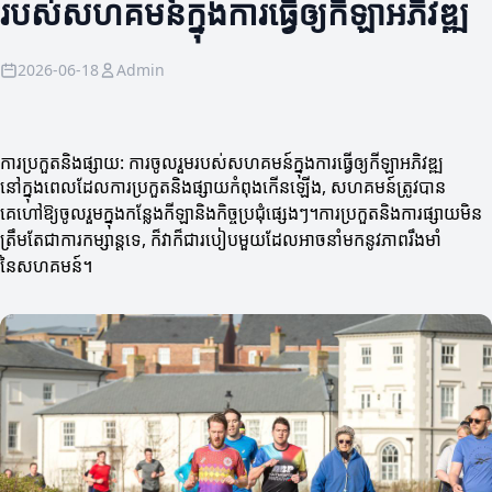
របស់សហគមន៍ក្នុងការធ្វើឲ្យកីឡាអភិវឌ្ឍ
2026-06-18
Admin
ការប្រកួតនិងផ្សាយ: ការចូលរួមរបស់សហគមន៍ក្នុងការធ្វើឲ្យកីឡាអភិវឌ្ឍ
នៅក្នុងពេលដែលការប្រកួតនិងផ្សាយកំពុងកើនឡើង, សហគមន៍ត្រូវបាន
គេហៅឱ្យចូលរួមក្នុងកន្លែងកីឡានិងកិច្ចប្រជុំផ្សេងៗ។ការប្រកួតនិងការផ្សាយមិន
ត្រឹមតែជាការកម្សាន្តទេ, ក៏វា​ក៏ជារបៀបមួយដែលអាចនាំមកនូវភាពរឹងមាំ
នៃសហគមន៍។