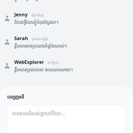
Jenny
ម្សិលមិញ
ពិតជាអ្វីដែលខ្ញុំកំពុងស្វែងរក។
Sarah
មុននេះបន្តិច
ខ្លឹមសារមានប្រយោជន៍ខ្លាំងណាស់។
WebExplorer
៣ ថ្ងៃមុន
ខ្លឹមសារច្បាស់លាស់ ងាយយល់ណាស់។
បញ្ចេញមតិ