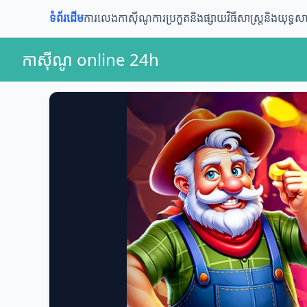
ទំព័រដើម
ការលេងកាស៊ីណូ
ការប្រកួតនិងផ្សាយ
វិធីសាស្ត្រនិងយុទ្ធសាស
កាស៊ីណូ online 24h