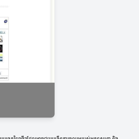
នដោយបច្ចេកវិទ្យាថ្មីៗដែលអាចជួយបង្កើនការចូលរួមរបស់អ្នកទស្សនា និង