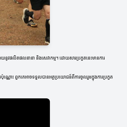
ប់ការផ្សាយនូវផលិតផលនានា និងសេវាកម្ម។ ដោយសារប្រកួតនេះមានការ
មតែប៉ុណ្ណោះ ពួកគេអាចទទួលបានអត្ថប្រយោជន៍ពីការចូលរួមក្នុងការប្រកួត