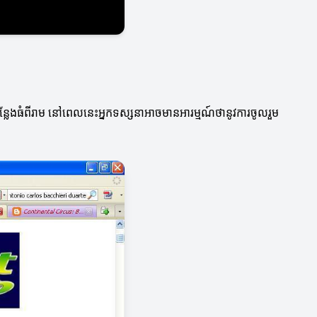
កន្លែងធំពីរាម នៅពេលនេះអ្នកទស្សនាអាចមានអារម្មណ៍ថានូវការចូលរួម