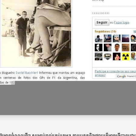
ាធ្វើឱ្យមានចំណូលថ្មីៗ សម្រាប់រាល់គ្រប់ក្រុម។ ការប្រកួតនិងផ្សាយក៏អាចធ្វើបា