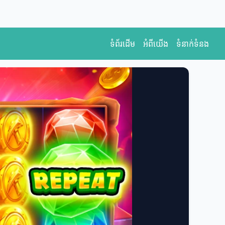
ទំព័រដើម
អំពីយើង
ទំនាក់ទំនង