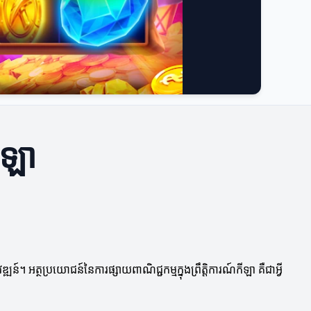
ីឡា
។ អត្ថប្រយោជន៍នៃការផ្សាយពាណិជ្ជកម្មក្នុងព្រឹត្តិការណ៍កីឡា គឺជាអ្វី