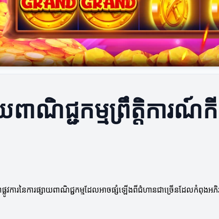
ពាណិជ្ជកម្មព្រឹត្តិការណ៍ក
ូវការ​នៃ​ការផ្សាយពាណិជ្ជកម្មដែលអាចផ្សំឡើងពីជំហានជាច្រើនដែលកំពុងអភិវឌ្ឍន៍