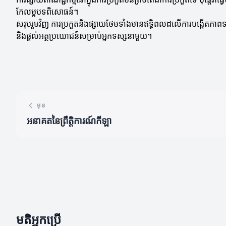
កែលម្អបទពិសោធន៍។
សរុបរួមវិញ ការប្រកួតនិងផ្សាយថែមទាំងមានឥទ្ធិពលដលើការបង្កើតភាពទាក
និងផ្តល់អត្ថប្រយោជន៍សម្រាប់អ្នកទស្សនាមួយ។
មុន
អនាគតនៃព្រឹត្តិការណ៍កីឡា
មតិអ្នកប្រើ