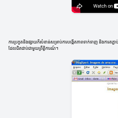
ការប្រកួតនិងផ្សាយក៏សំខាន់សម្រាប់ការបង្កើតភាពទាក់ទាញ និងការតភ្ជ
ដែលជិតជាប់ជាមួយព្រឹត្តិការណ៍។