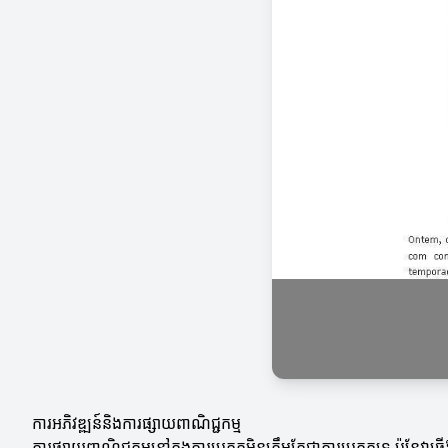
ការអភិវឌ្ឍន៍និងការផ្សាយពាណិជ្ជកម្ម
ការផ្សាយពាណិជ្ជកម្មនៅក្នុងការប្រកួតមិនត្រឹមតែជាការប្រកួតទេ ប៉ុន្តែវ