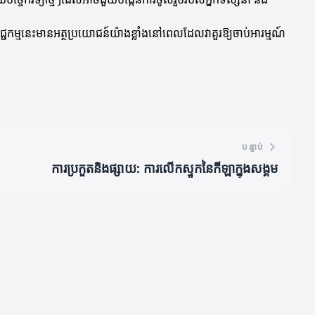
ជ្ជកម្មនេះមានអត្ថប្រយោជន៍យ៉ាងខ្លាំងនៅពេលដែលវាគួរឱ្យចាប់អារម្មណ៍
បន្ទាប់
ការប្រកួតនិងផ្សាយ: ការលើកស្ទូកនៃកីឡាក្នុងសង្គម