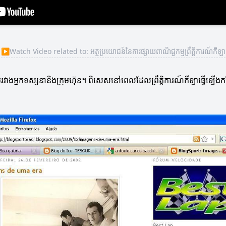
▶
Watch Video related to: អត្ថប្រយោជន៍នៃការផ្សាយពាណិជ្ជកម្មព្រឹត្តិការណ៍កីឡា
ាប់រវាងអ្នកទស្សនានិងក្រុមហ៊ុន។ ពិសេសនៅពេលដែលព្រឹត្តិការណ៍កីឡាធ្វើឡើង