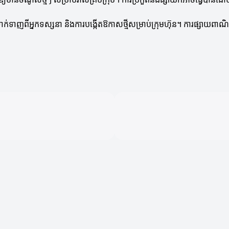
់ទាញ​ពីអ្នកទស្សនា និងការបង្កើតឱកាសថ្មីសម្រាប់ក្រុមហ៊ុន។ ការផ្សាយពាណិ