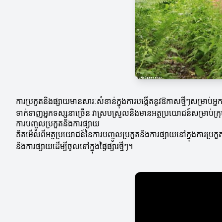
ការប្រកួតនិងផ្សាយមានសារៈសំខាន់ក្នុងការបង្កើតនូវឱកាសថ្មីៗសម្រាប់អ
ទាក់ទាញអ្នកទស្សនាច្រើន វាស្របស្រួលនិងមានអត្ថប្រយោជន៍សម្រាប់ក្
ការបញ្ចូលប្រកួតនិងការផ្សាយ
គិតមើលពីអត្ថប្រយោជន៍​នៃ​ការ​បញ្ចូល​ប្រកួត​និង​ការផ្សាយ​នៅក្នុងការប
និងការផ្សាយដើម្បីចូលទៅក្នុងផ្ទៃផ្សារថ្មីៗ។