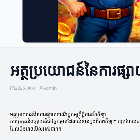
អត្ថប្រយោជន៍នៃការផ្សាយ
2026-06-01
Admin
អត្ថប្រយោជន៍នៃការផ្សាយពាណិជ្ជកម្មព្រឹត្តិការណ៍កីឡា
ការប្រកួតនិងផ្សាយគឺជាផ្នែកមួយដែលសំខាន់ក្នុងពិភពកីឡា។ វាប្រហែលជា​ផ្ល
ដែលមិនអាចមើលអស់បាន។