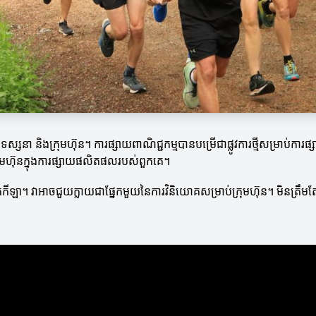
្នកទស្សនា និងក្រុមហ៊ុន។ ការផ្សាយពាណិជ្ជកម្មបានបម្រើជាផ្លូវការថ្មីសម្រា
រុមហ៊ុនក្នុងការផ្សាយផលិតផលរបស់ពួកគេ។
្រកួតកីឡា។ វាអាចជួយក្លាយជាផ្នែកមួយនៃការវិនិយោគសម្រាប់ក្រុមហ៊ុន។ មិនត្រឹ