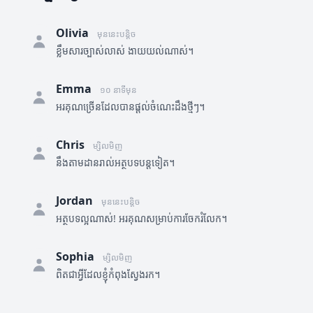
Olivia
មុននេះបន្តិច
ខ្លឹមសារច្បាស់លាស់ ងាយយល់ណាស់។
Emma
១០ នាទីមុន
អរគុណច្រើនដែលបានផ្តល់ចំណេះដឹងថ្មីៗ។
Chris
ម្សិលមិញ
នឹងតាមដានរាល់អត្ថបទបន្តទៀត។
Jordan
មុននេះបន្តិច
អត្ថបទល្អណាស់! អរគុណសម្រាប់ការចែករំលែក។
Sophia
ម្សិលមិញ
ពិតជាអ្វីដែលខ្ញុំកំពុងស្វែងរក។