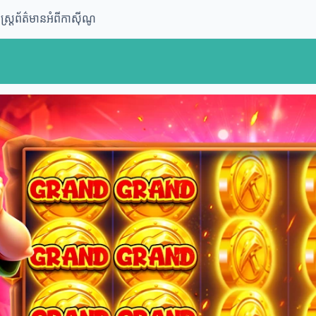
្ត្រ
ព័ត៌មានអំពីកាស៊ីណូ