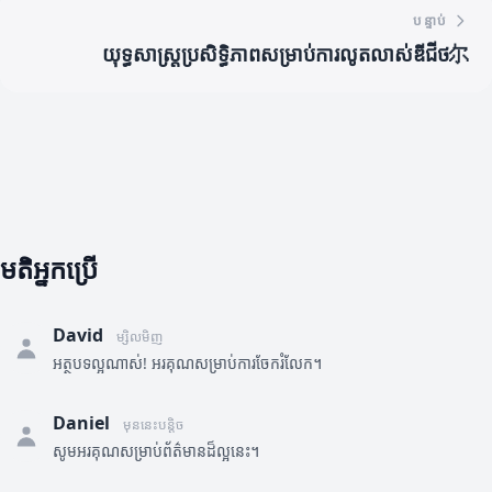
បន្ទាប់
យុទ្ធសាស្ត្រប្រសិទ្ធិភាពសម្រាប់ការលូតលាស់ឌីជីថ尔
មតិអ្នកប្រើ
David
ម្សិលមិញ
អត្ថបទល្អណាស់! អរគុណសម្រាប់ការចែករំលែក។
Daniel
មុននេះបន្តិច
សូមអរគុណសម្រាប់ព័ត៌មានដ៏ល្អនេះ។