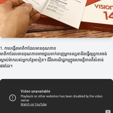
1. ការបង្កើតមាតិកាដែលមានគុណភាព
មាតិកាដែលមានគុណភាពអាចជួយទាក់ទាញអ្នកទស្សនានិងធ្វើឲ្យពួកគេចង់
ស្គាល់ម៉ាករបស់អ្នកបន្ថែមទៀត។ ជីវិតពាណិជ្ជកម្មក្នុងសាមគ្គីភាពគឺសំខាន់
ផងដែរ។