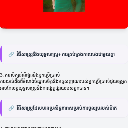
🔗
វិធីសាស្ត្រនិងយុទ្ធសាស្ត្រ៖ ការគ្រប់គ្រងការលេងជាមួយគ្នា
3. ការសិក្សាអំពីផ្សារនិងអ្នកប្រើប្រាស់
ការយល់ដឹងពីចំណង់ចំណូលចិត្តនិងអត្តសញ្ញាណរបស់អ្នកប្រើប្រាស់ជួយឲ្យអ្នក
អាចកែលម្អយុទ្ធសាស្ត្រនិងការផ្សព្វផ្សាយរបស់អ្នកបាន។
🔗
វិធីសាស្ត្រដែលមានប្រសិទ្ធភាពសម្រាប់ការចូលរួមរបស់ម៉ាក