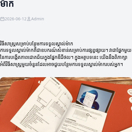
ម៉ាក
2026-06-12
Admin
វិធីសាស្ត្រសម្រាប់បន្ថែមការទទួលស្គាល់ម៉ាក
ការទទួលស្គាល់ម៉ាកគឺជាឧបករណ៍សំខាន់សម្រាប់ការផ្សព្វផ្សាយ។ វាជាផ្នែកមួយ
នៃការបង្កើតភាពជោគជ័យក្នុងផ្នែកឌីជីថល។ ក្នុងអត្ថបទនេះ យើងនឹងពិភាក្សា
អំពីវិធីសាស្ត្រមួយចំនួនដែលអាចជួយបន្ថែមការទទួលស្គាល់ម៉ាករបស់អ្នក។