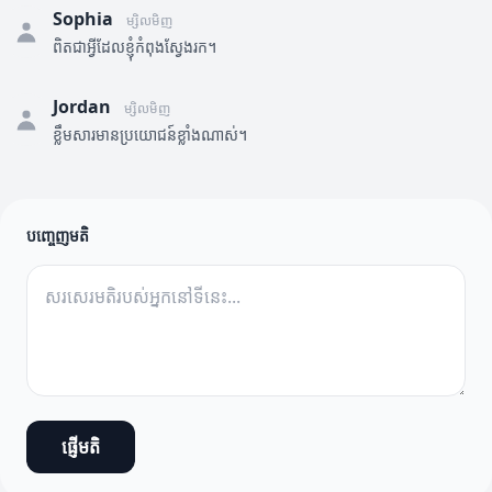
Sophia
ម្សិលមិញ
ពិតជាអ្វីដែលខ្ញុំកំពុងស្វែងរក។
Jordan
ម្សិលមិញ
ខ្លឹមសារមានប្រយោជន៍ខ្លាំងណាស់។
បញ្ចេញមតិ
ផ្ញើមតិ