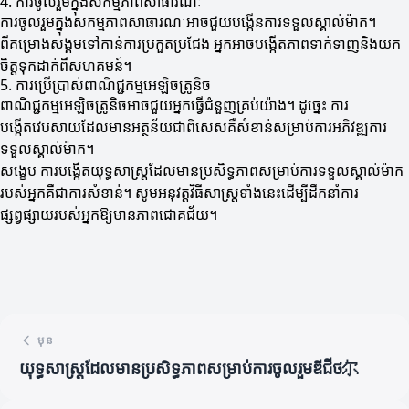
4. ការចូលរួមក្នុងសកម្មភាពសាធារណៈ
ការចូលរួមក្នុងសកម្មភាពសាធារណៈអាចជួយបង្កើនការទទួលស្គាល់ម៉ាក។
ពីគម្រោងសង្គមទៅកាន់ការប្រកួតប្រជែង អ្នកអាចបង្កើតភាពទាក់ទាញនិងយក
ចិត្តទុកដាក់ពីសហគមន៍។
5. ការប្រើប្រាស់ពាណិជ្ជកម្មអេឡិចត្រូនិច
ពាណិជ្ជកម្មអេឡិចត្រូនិចអាចជួយអ្នកធ្វើជំនួញគ្រប់យ៉ាង។ ដូច្នេះ ការ
បង្កើតវេបសាយដែលមានអត្ថន័យជាពិសេសគឺសំខាន់សម្រាប់ការអភិវឌ្ឍការ
ទទួលស្គាល់ម៉ាក។
សង្ខេប ការបង្កើតយុទ្ធសាស្ត្រដែលមានប្រសិទ្ធភាពសម្រាប់ការទទួលស្គាល់ម៉ាក
របស់អ្នកគឺជាការសំខាន់។ សូមអនុវត្តវិធីសាស្ត្រទាំងនេះដើម្បីដឹកនាំការ
ផ្សព្វផ្សាយរបស់អ្នកឱ្យមានភាពជោគជ័យ។
មុន
យុទ្ធសាស្ត្រដែលមានប្រសិទ្ធភាពសម្រាប់ការចូលរួមឌីជីថ尔