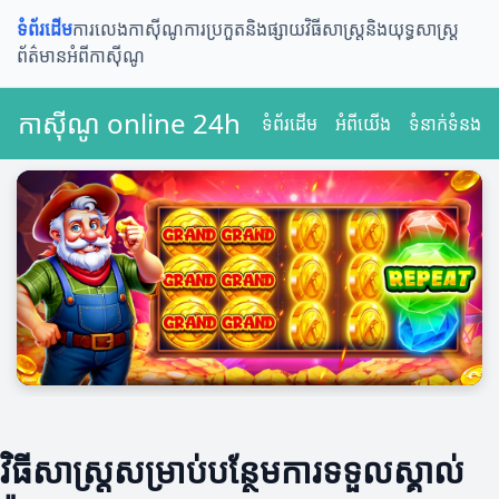
ទំព័រដើម
ការលេងកាស៊ីណូ
ការប្រកួតនិងផ្សាយ
វិធីសាស្ត្រនិងយុទ្ធសាស្ត្រ
ព័ត៌មានអំពីកាស៊ីណូ
កាស៊ីណូ online 24h
ទំព័រដើម
អំពីយើង
ទំនាក់ទំនង
វិធីសាស្ត្រសម្រាប់បន្ថែមការទទួលស្គាល់