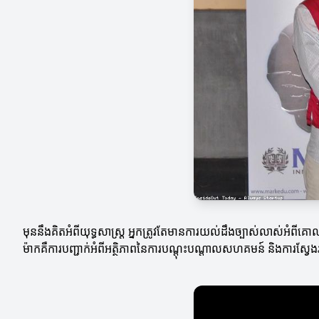
មុននឹងគិតអំពីយុទ្ធសាស្ត្រ អ្នកត្រូវតែមានការយល់ដឹងច្បាស់លាស់អំពីគោល
ម៉ាកគឺការបញ្ជាក់អំពីអត្ថិភាពនៃការបណ្តុះបណ្តាលសហគមន៍ និងការស្វែ