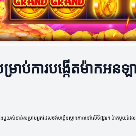
ាពសម្រាប់ការបង្កើតម៉ាកអន
្លងមួយសំខាន់សម្រាប់អ្នកដែលចង់បង្កើនស្ថានភាពនៅលើទីផ្សារ។ ម៉ាកមួយដែល