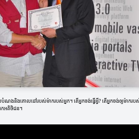
បំណងនិងគោលដៅរបស់ម៉ាករបស់អ្នក។ តើអ្នកចង់ធ្វើអ្វី? តើអ្នកចង់ឲ្យម៉ាករបស់អ្
ងរកអតិថិជន។