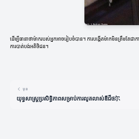
ដើម្បីធានាថាម៉ាករបស់អ្នកអាចរៀបចំបាន។ ការបង្កើតម៉ាកមិនត្រឹមតែជាកា
ការបាត់បង់អតិថិជន។
មុន
យុទ្ធសាស្ត្រប្រសិទ្ធិភាពសម្រាប់ការលូតលាស់ឌីជីថ尔