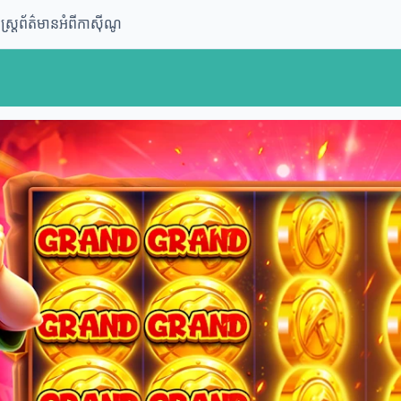
្ត្រ
ព័ត៌មានអំពីកាស៊ីណូ