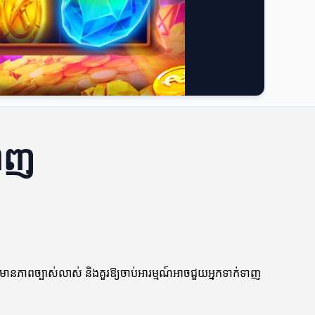
ឡាញ
មានភាពច្បាស់លាស់ និងគួរឱ្យចាប់អារម្មណ៍អាចជួយអ្នកទាក់ទាញ