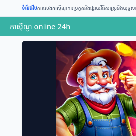
ទំព័រដើម
ការលេងកាស៊ីណូ
ការប្រកួតនិងផ្សាយ
វិធីសាស្ត្រនិងយុទ្ធសាស
កាស៊ីណូ online 24h