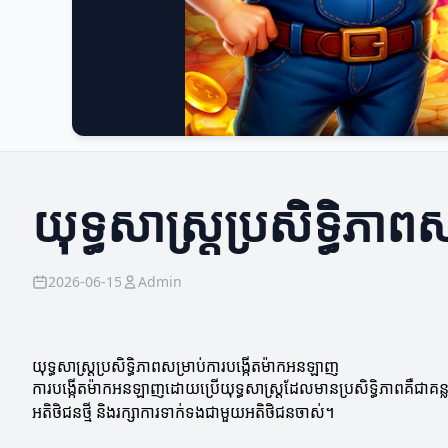
យុទ្ធសាស្ត្រប្រសិទ្ធិភ
2026-06-15
Admin
យុទ្ធសាស្ត្រប្រសិទ្ធិភាពសម្រាប់ការបង្កើតម៉ាកអនឡាញ
ការបង្កើតម៉ាកអនឡាញដោយប្រើយុទ្ធសាស្ត្រដែលមានប្រសិទ្ធិភាពគឺជាគន
អតិថិជនថ្មី និងរក្សាការទាក់ទងជាមួយអតិថិជនចាស់។