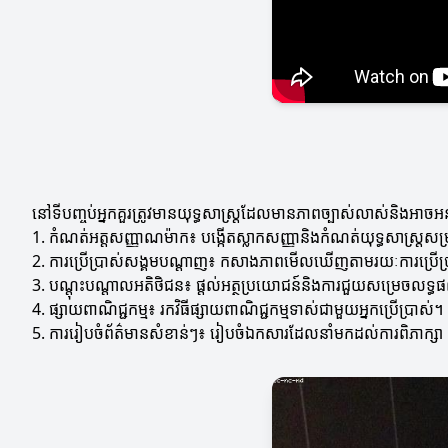
នៅទីបញ្ចប់អ្នកគួរត្រូវមានយុទ្ធសាស្ត្រដែលមានភាពច្បាស់លាស់និងអាចអនុវ
1. កំណត់អត្តសញ្ញាណម៉ាក៖ បង្កើតស្លាកសញ្ញានិងកំណត់យុទ្ធសាស្ត្រសម្រា
2. ការប្រើប្រាស់សង្គមបណ្ដាញ៖ កសាងភាពមើលឃើញតាមរយៈការប្រើ
3. បណ្តុះបណ្តាលអតិថិជន៖ ផ្តល់អត្ថប្រយោជន៍និងការជួយសម្រេចលទ្
4. ផ្សាយពាណិជ្ជកម្ម៖ រកវិធីផ្សាយពាណិជ្ជកម្មទាស់ជាមួយអ្នកប្រើប្រាស់។
5. ការរៀបចំព័ត៌មានសំខាន់ៗ៖ រៀបចំឯកសារដែលនាំមកដល់ការពិភាក្សា