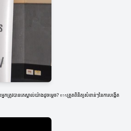
នកត្រូវបានគេស្គាល់យ៉ាងដូចម្តេច? การត្រួតពិនិត្យសំខាន់ៗនៃការបង្កើត