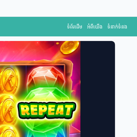
ទំព័រដើម
អំពីយើង
ទំនាក់ទំនង