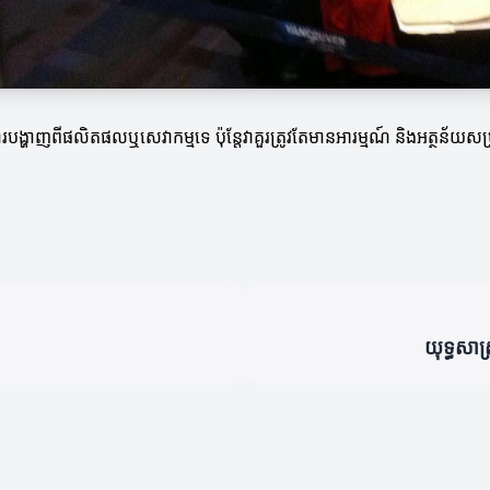
របង្ហាញពីផលិតផលឬសេវាកម្មទេ ប៉ុន្តែវាគួរត្រូវតែមានអារម្មណ៍ និងអត្ថន័យសម
យុទ្ធសាស