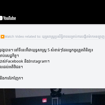
▶
Watch Video related to: យុទ្ធសាស្ត្រប្រសិទ្ធិភាពសម្រាប់ការបង្កើតម៉ាកអនឡាញ
ត្តបាន។ នៅទីនេះគឺជាយុទ្ធសាស្ត្រ 5 សំខាន់ៗដែលអ្នកគួរត្រួតពិនិត្យ៖
ប់សេដ្ឋកិច្ច។
ប្រាស់Facebook និងInstagram។
ធផលដល់អតិថិជន។
 និងការវែកញែក។