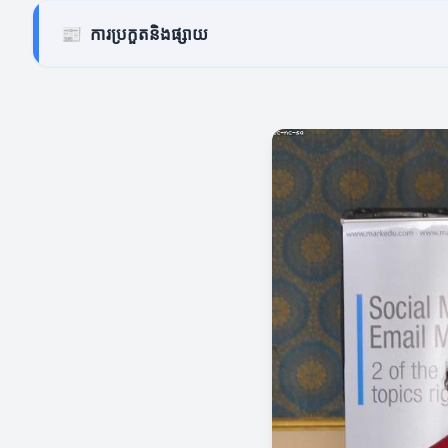
📰
ការប្រកួតនិងផ្សាយ