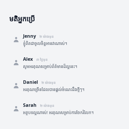
មតិអ្នកប្រើ
Jenny
២ ម៉ោងមុន
ខ្ញុំពិតជាចូលចិត្តអានវាណាស់។
Alex
៣ ថ្ងៃមុន
សូមអរគុណសម្រាប់ព័ត៌មានដ៏ល្អនេះ។
Daniel
២ ម៉ោងមុន
អរគុណច្រើនដែលបានផ្តល់ចំណេះដឹងថ្មីៗ។
Sarah
២ ម៉ោងមុន
អត្ថបទល្អណាស់! អរគុណសម្រាប់ការចែករំលែក។