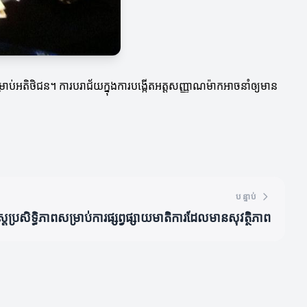
្រាប់អតិថិជន។ ការបរាជ័យក្នុងការបង្កើតអត្តសញ្ញាណម៉ាកអាចនាំឲ្យមាន
បន្ទាប់
្ត្រប្រសិទ្ធិភាពសម្រាប់ការផ្សព្វផ្សាយមាតិការដែលមានសុវត្ថិភាព