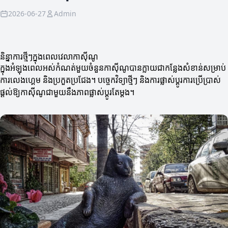
2026-06-27
Admin
និន្នាការថ្មីៗក្នុងពេលវេលាកាស៊ីណូ
ក្នុងអំឡុងពេលអស់កំណត់មួយចំនួនកាស៊ីណូបានក្លាយជាកន្លែងសំខាន់សម្រាប់
ការលេងហ្គេម និងប្រកួតប្រជែង។ បច្ចេកវិទ្យាថ្មីៗ និងការផ្លាស់ប្ដូរការប្រើប្រាស់
ផ្តល់ឱ្យកាស៊ីណូជាមួយនឹងភាពផ្លាស់ប្តូរតែម្តង។