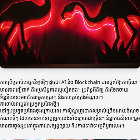
ការប្រើប្រាស់បច្ចេកវិទ្យាថ្មីៗ ដូចជា AI និង Blockchain បានផ្ដល់ឱ្យកាស៊ីណូ
មានភាពជឿជាក់ និងប្រសិទ្ធភាពល្អទៀតផង។ ប្រព័ន្ធពិនិត្យ និងចែកចាយ
ទិន្នន័យនេះអាចកែលម្អការប្រាក់ និងការគ្រប់គ្រងចំណូល។
ការចាប់អារម្មណ៍ប្រកួតប្រជែងថ្មីៗ
នៅក្នុងប្រកួតប្រជែងចុងក្រោយនេះ កាស៊ីណូត្រូវបានសម្គាល់ច្រើនដោយចំណុច
កំណត់ថ្មីៗ ដែលបានទាក់ទាញអ្នកលេងទាំងឡាយជាច្រើន។ និន្នាការសំខាន់ៗរួម
មានការចូលរួមនៅក្នុងការងារផ្សព្វផ្សាយ និងភាពទាក់ទាញពីអ្នកលេង។