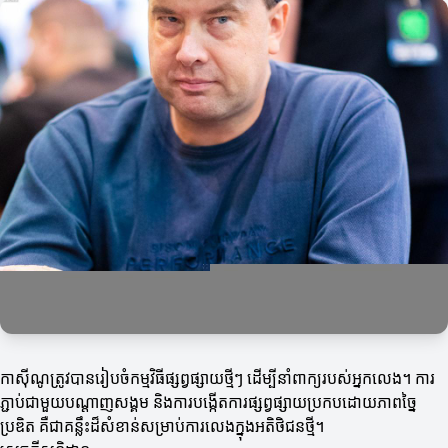
កាស៊ីណូត្រូវបានរៀបចំកម្មវិធីផ្សព្វផ្សាយថ្មីៗ ដើម្បីនាំពាក្យរបស់អ្នកលេង។ ការ
ភ្ជាប់ជាមួយបណ្តាញសង្គម និងការបង្កើតការផ្សព្វផ្សាយប្រកបដោយភាពច្នៃ
ប្រឌិត គឺជាគន្លឹះដ៏សំខាន់សម្រាប់ការលេងក្នុងអតិថិជនថ្មី។