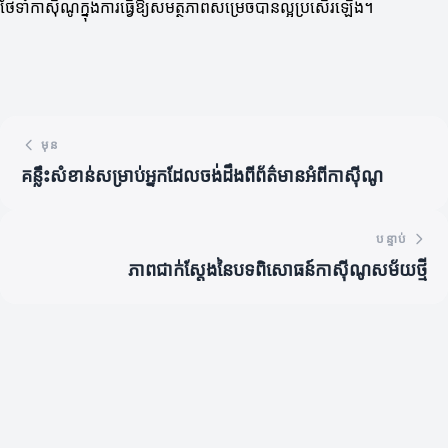
ថែទាំកាស៊ីណូក្នុងការធ្វើឱ្យសមត្ថភាពសម្រេចបានល្អប្រសើរឡើង។
មុន
គន្លឹះសំខាន់សម្រាប់អ្នកដែលចង់ដឹងពីព័ត៌មានអំពីកាស៊ីណូ
បន្ទាប់
ភាពជាក់ស្តែងនៃបទពិសោធន៍កាស៊ីណូសម័យថ្មី