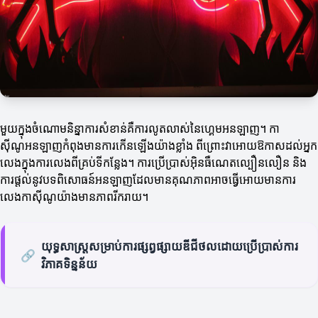
មួយក្នុងចំណោមនិន្នាការសំខាន់គឺការលូតលាស់នៃហ្គេមអនឡាញ។ កា
ស៊ីណូអនឡាញកំពុងមានការកើនឡើងយ៉ាងខ្លាំង ពីព្រោះវាអោយឱកាសដល់អ្នក
លេងក្នុងការលេងពីគ្រប់ទីកន្លែង។ ការប្រើប្រាស់អ៊ិនធឺណេតល្បឿនលឿន និង
ការផ្តល់នូវបទពិសោធន៍អនឡាញដែលមានគុណភាពអាចធ្វើអោយមានការ
លេងកាស៊ីណូយ៉ាងមានភាពរីករាយ។
យុទ្ធសាស្ត្រសម្រាប់ការផ្សព្វផ្សាយឌីជីថលដោយប្រើប្រាស់ការ
🔗
វិភាគទិន្នន័យ