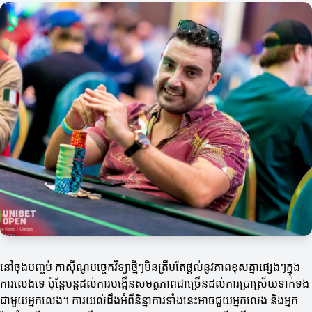
នៅចុងបញ្ចប់ កាស៊ីណូបច្ចេកវិទ្យាថ្មីៗមិនត្រឹមតែផ្តល់នូវភាពខុសគ្នាផ្សេងៗក្នុង
ការលេងទេ ប៉ុន្តែបន្តដល់ការបង្កើនសមត្ថភាពជាច្រើនដល់ការប្រាស្រ័យទាក់ទង
ជាមួយអ្នកលេង។ ការយល់ដឹងអំពីនិន្នាការទាំងនេះអាចជួយអ្នកលេង និងអ្នក