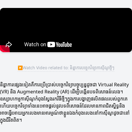
▶
Watch Video related to: និន្នាការបច្ចេកវិទ្យាកាស៊ីណូថ្មីៗ
និន្នាការផ្សេងទៀតគឺការប្រើប្រាស់បច្ចេកវិទ្យាបច្ចុប្បន្នដូចជា Virtual Reality
(VR) និង Augmented Reality (AR) ដើម្បីបង្កើនបទពិសោធន៍លេង។
ឧស្សាហកម្មកាស៊ីណូកំពុងស្វែងរកវិធីថ្មីៗក្នុងការបង្ហាញផលិតផលរបស់ពួកគេ
ហើយបច្ចេកវិទ្យាទាំងនេះអាចផ្តល់នូវបទពិសោធន៍ដែលមានភាពជិតស្និទ្ធនិង
អាចធ្វើអោយអ្នកលេងមានអារម្មណ៍ថាខ្លួនឯងកំពុងលេងនៅកាស៊ីណូដូចជា​នៅ
ក្នុងជីវិតពិត។