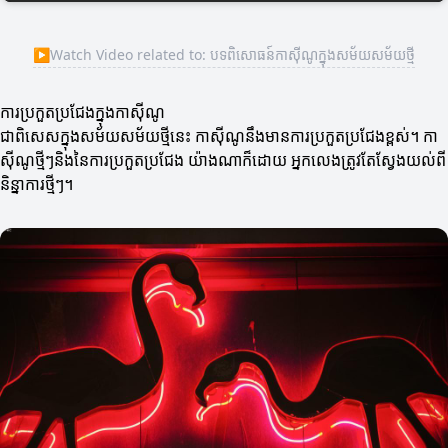
▶
Watch Video related to: បទពិសោធន៍កាស៊ីណូក្នុងសម័យសម័យថ្មី
ការប្រកួតប្រជែងក្នុងកាស៊ីណូ
ជាពិសេសក្នុងសម័យសម័យថ្មីនេះ កាស៊ីណូនឹងមានការប្រកួតប្រជែងខ្ពស់។ កា
ស៊ីណូថ្មីៗនិងនៃការប្រកួតប្រជែង យ៉ាងណាក៏ដោយ អ្នកលេងត្រូវតែស្វែងយល់ពី
និន្នាការថ្មីៗ។