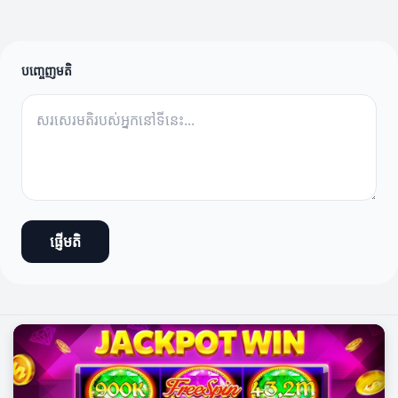
បញ្ចេញមតិ
ផ្ញើមតិ