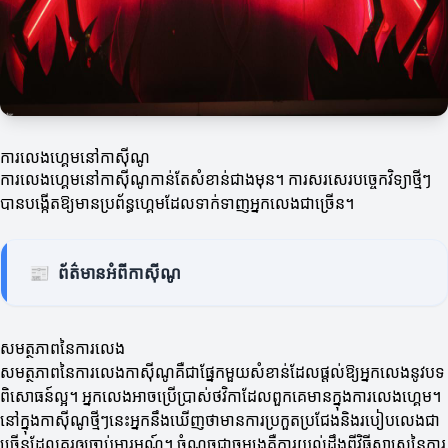
ការលេងហ្គេមនៅកាស៊ីណូ
ការលេងហ្គេមនៅកាស៊ីណូកាន់តែសំខាន់ជាងមុន។ ការសរសេរបច្ចេកវិទ្យាថ្មីៗ
បានបង្កើតឱ្យមានប្រព័ន្ធហ្គេមដែលទាក់ទាញអ្នកលេងជាច្រើន។
📰
ព័ត៌មានអំពីកាស៊ីណូ
សមត្ថភាពនៃការលេង
សមត្ថភាពនៃការលេងកាស៊ីណូគឺជាផ្នែកមួយសំខាន់ដែលផ្តល់ឱ្យអ្នកលេងនូវបទ
ពិសោធន៍ល្អ។ អ្នកលេងអាចប្រើប្រាស់ថវិកាដែលពួកគេមានក្នុងការលេងហ្គេម។
នៅក្នុងកាស៊ីណូថ្មីៗនេះអ្នកនឹងឃើញថាមានការប្រកួតប្រជែងនិងរបៀបលេងជា
ច្រើនដែលគួរឲ្យចាប់អារម្មណ៍។ ចំណុចជាចម្បងគឺការយល់ដឹងពីវិធីសាស្ត្រនៃការ