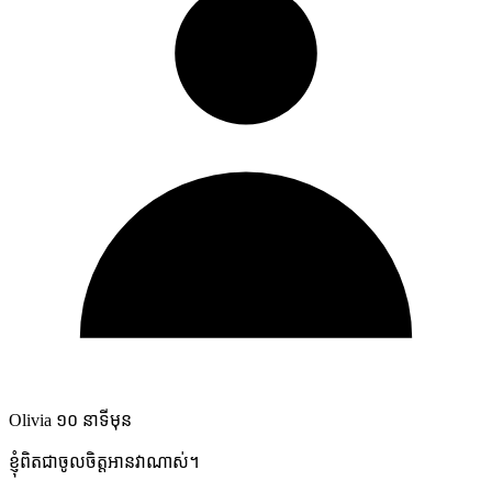
Olivia
១០ នាទីមុន
ខ្ញុំពិតជាចូលចិត្តអានវាណាស់។