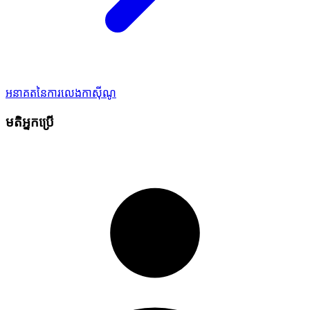
អនាគតនៃការលេងកាស៊ីណូ
មតិអ្នកប្រើ