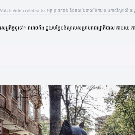
Watch Video related to: អត្ថប្រយោជន៍ និងផលប៉ះពាល់នៃការលេងកាស៊ីណូលើសេដ្ឋក
សេដ្ឋកិច្ចទូទៅ។ វាអាចនឹង ជួយបន្ថែមចំណូលសម្រាប់រាជរដ្ឋាភិបាល តាមរយៈក