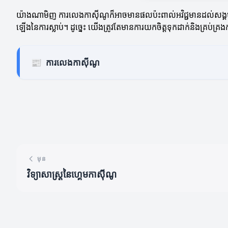
យ៉ាងណាមិញ ការលេងកាស៊ីណូក៏អាចមានផលប៉ះពាល់អវិជ្ជមានដល់សង្គមនិ
ឡើងនៃការស្លាប់។ ដូច្នេះ យើងត្រូវតែមានការយកចិត្តទុកដាក់និងគ្រប់គ
📰
ការលេងកាស៊ីណូ
មុន
វិទ្យាសាស្ត្រនៃហ្គេមកាស៊ីណូ