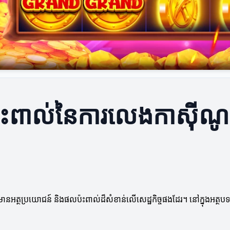
ះពាល់នៃការលេងកាស៊ីណូល
មានអត្ថប្រយោជន៍ និងផលប៉ះពាល់ដ៏សំខាន់លើសេដ្ឋកិច្ចផងដែរ។ នៅក្នុងអត្ថ