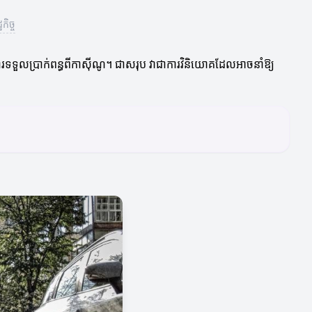
ិច្ច
ារទទួលប្រាក់ពន្ធពីកាស៊ីណូ។ ជាសរុប វាជាការវិនិយោគដែលអាចនាំឱ្យ