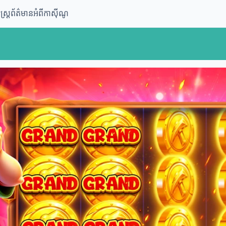
្ត្រ
ព័ត៌មានអំពីកាស៊ីណូ